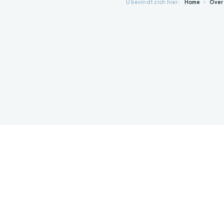
U bevindt zich hier:
Home
Ove