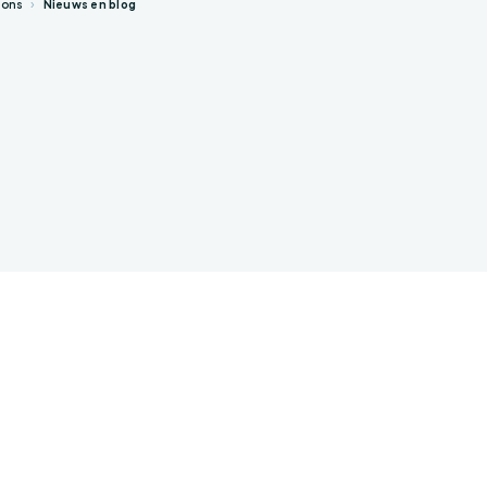
r ons
Nieuws en blog
.