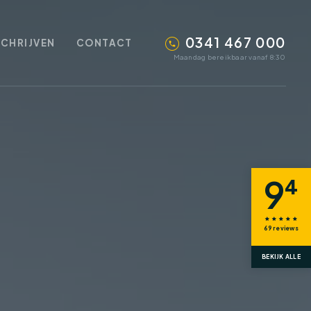
0341 467 000
SCHRIJVEN
CONTACT
Maandag bereikbaar vanaf 8:30
9
4
69
reviews
BEKIJK ALLE