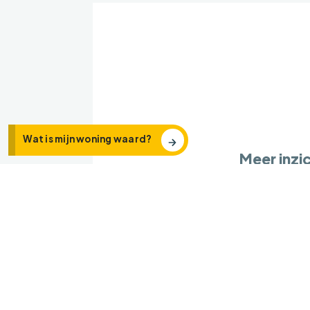
Wat is mijn woning waard?
Meer inzic
Veel woningz
aanbod op in
kent de loka
voorzieninge
een beeld v
termijn.
Een reali