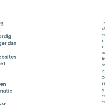
ng
T
s
t
w
rdig
e
ger dan
e
a
bsites
i
het
s
d
z
 en
r
e
rmatie
w
w
ar.