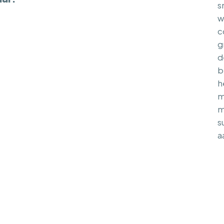
s
w
c
g
d
b
h
m
m
s
a