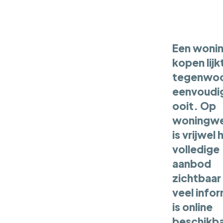
Een woni
kopen lijk
tegenwoo
eenvoudi
ooit. Op
woningwe
is vrijwel 
volledige
aanbod
zichtbaar
veel info
is online
beschikba