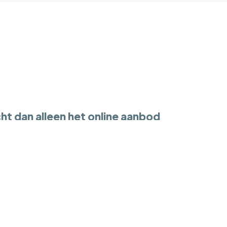
ht dan alleen het online aanbod
oekers beginnen hun zoektocht online. Dat is logisch
ternet vertelt niet altijd het hele verhaal. Een aanko
le markt, volgt prijsontwikkelingen en heeft inzicht in
n en toekomstige ontwikkelingen. Daardoor krijgt u ni
an de woning, maar ook van de omgeving en de kansen
stische waardebepaling