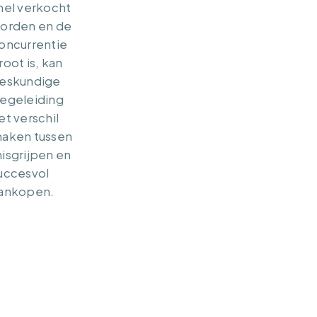
nel verkocht
orden en de
oncurrentie
root is, kan
eskundige
egeleiding
et verschil
aken tussen
isgrijpen en
uccesvol
ankopen.