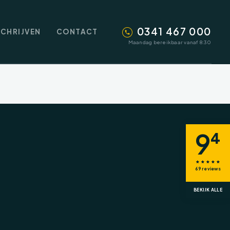
0341 467 000
SCHRIJVEN
CONTACT
Maandag bereikbaar vanaf 8:30
9
4
69
reviews
BEKIJK ALLE