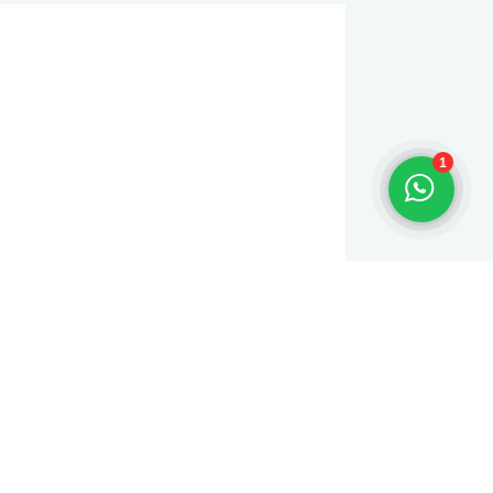
1
, maar het
opmakelaar
 buurten,
et alleen
 op lange