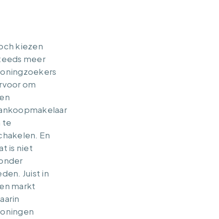
och kiezen
teeds meer
oningzoekers
rvoor om
en
ankoopmakelaar
n te
chakelen. En
at is niet
onder
eden. Juist in
en markt
aarin
oningen