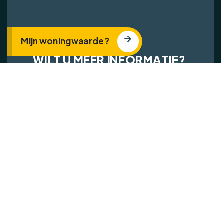
1
Mijn woningwaarde?
.
WILT U MEER INFORMATIE?
..
Stel hier eenvoudig uw vragen!