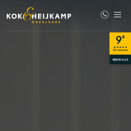
9
4
69
reviews
BEKIJK ALLE