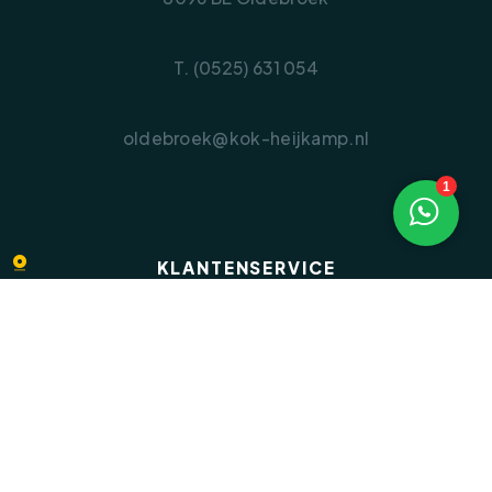
T. (0525) 631 054
oldebroek@kok-heijkamp.nl
1
KLANTENSERVICE
Veelgestelde vragen
Inloggen op Move.nl
Privacyverklaring