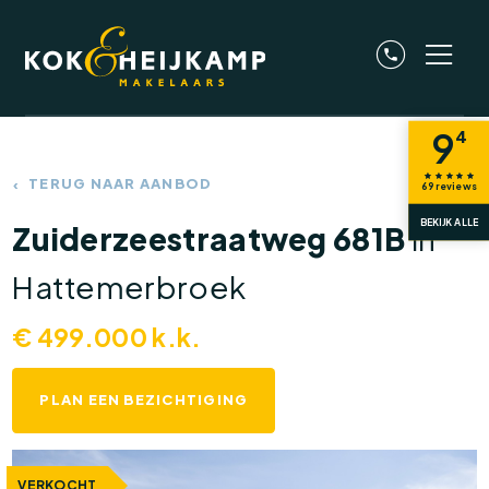
9
4
TERUG NAAR AANBOD
69
reviews
BEKIJK ALLE
Zuiderzeestraatweg 681B
in
Hattemerbroek
€
499.000
k.k.
PLAN EEN BEZICHTIGING
VERKOCHT