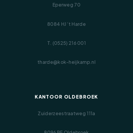
Eperweg 70
8084 HJ ‘t Harde
T. (0525) 216 001
tharde@kok-heijkamp.nl
KANTOOR OLDEBROEK
Zuiderzeestraatweg 111a
8096 BE Oldebroek