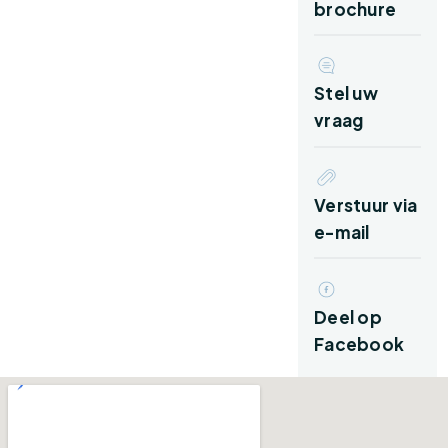
Via de overdekte entree kom je binnen in de
brochure
hal met meterkast, moderne toiletruimte,
trapopgang en praktische trapkast. De lichte
woonkamer vormt het centrale punt van de
Stel uw
woning. Grote raampartijen zorgen voor een
vraag
prettige hoeveelheid daglicht en bieden een
mooi uitzicht op de tuin.
Verstuur via
Aansluitend bevindt zich de moderne keuken,
e-mail
uitgevoerd in een tijdloze kleurstelling met
diverse inbouwapparatuur en voldoende werk-
en bergruimte. Vanuit de keuken is de tweede
Deel op
hal bereikbaar.
Facebook
Deze tweede hal geeft toegang tot de
bijkeuken met witgoedaansluitingen, de
badkamer op de begane grond en de ruime