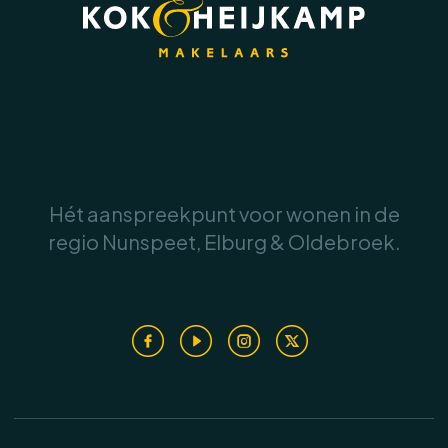
Achter in de tuin staat een royale vrijstaande
berging van circa 15 m². Deze ruimte leent zich
uitstekend voor het stallen van fietsen, het
opbergen van tuinmateriaal of als
hobbyruimte. De tuin is verzorgd onderhouden
en vormt een fraai verlengstuk van de woning.
.
Kenmerken:
Hét aanspreekpunt voor wonen in de
* Helft van een dubbele woning
regio Nunspeet, Elburg & Oldebroek.
* Bouwjaar 1980
.
* Perceeloppervlakte 361 m²
* Gebruiksoppervlakte woning 117 m²
* Inhoud woning circa 437 m³
* Externe bergruimte 15 m²
* Fraai aangelegde tuin met royale
overkapping
* Ruime parkeergelegenheid op eigen terrein