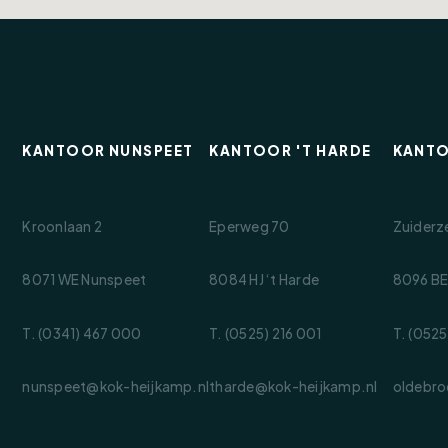
eede verdieping. Dankzij de twee dakkapellen
apkamer ontstaan. Deze verdieping leent zich
hobbyruimte of tienerkamer. Op de overloop is
KANTOOR NUNSPEET
KANTOOR 'T HARDE
KANT
ect zorgt voor een prettige eerste indruk. De
Kroonlaan 2
Eperweg 70
Zuiderz
ericht met bestrating en diverse beplanting.
oldoende ruimte voor een loungeset of eettafel
e tuin staat een praktische berging en via de
8071 WE Nunspeet
8084 HJ ‘t Harde
8096 BE
T. (0341) 467 000
T. (0525) 216 001
T. (0525
nunspeet@kok-heijkamp.nl
tharde@kok-heijkamp.nl
oldebro