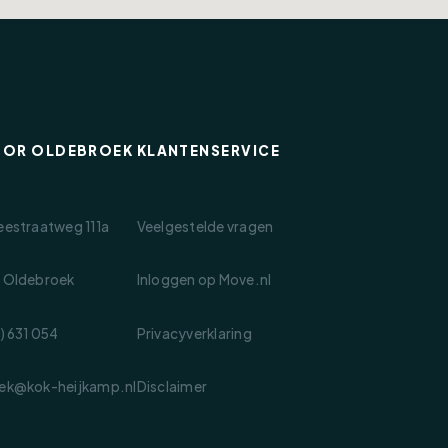
OOR OLDEBROEK
KLANTENSERVICE
eestraatweg 111a
Veelgestelde vragen
 Oldebroek
Inloggen op Move.nl
) 631 054
Privacyverklaring
ek@kok-heijkamp.nl
Disclaimer