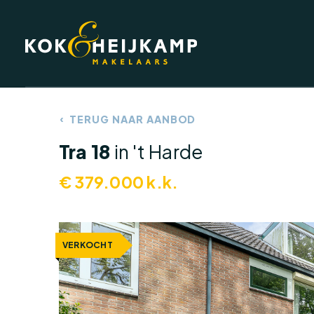
TERUG NAAR AANBOD
DIENSTEN
Tra 18
in 't Harde
€
379.000
k.k.
VERKOCHT