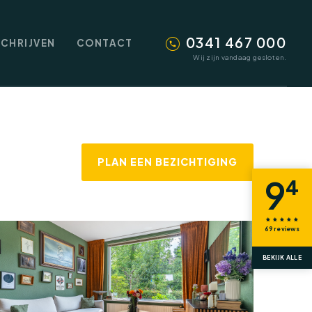
0341 467 000
SCHRIJVEN
CONTACT
Wij zijn vandaag gesloten.
PLAN EEN BEZICHTIGING
9
4
69
reviews
BEKIJK ALLE