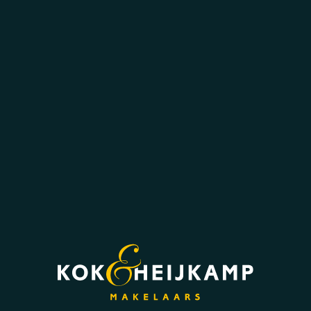
Naast de slaapkamer is de inpandige berging
gesitueerd. In de berging vindt u de CV-
combiketel. De berging vormt een ideale
opslagruimte voor proviand of als stalling voor
uw (elektrische) fiets.
Eerste verdieping:
Op de verdieping treft u een drietal ruime
slaapkamers aan. Eén slaapkamer beschikt
over een vaste kast met schuifdeuren en één
kamer beschikt over een vast ligbad.
Buiten:
Aan de voorzijde van de woning treft u een