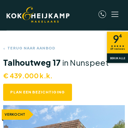
9
4
TERUG NAAR AANBOD
69
reviews
BEKIJK ALLE
Talhoutweg 17
in Nunspeet
€
439.000
k.k.
PLAN EEN BEZICHTIGING
VERKOCHT