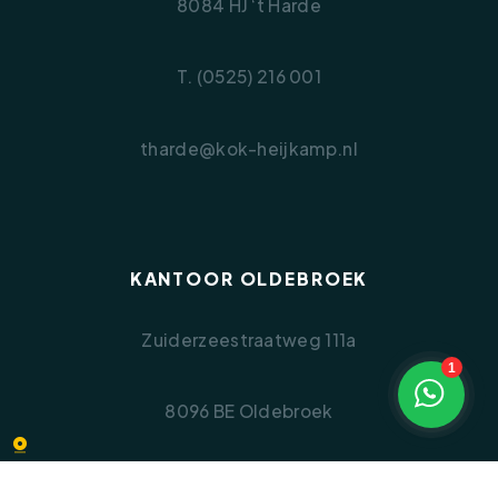
8084 HJ ‘t Harde
T. (0525) 216 001
tharde@kok-heijkamp.nl
KANTOOR OLDEBROEK
Zuiderzeestraatweg 111a
1
8096 BE Oldebroek
T. (0525) 631 054