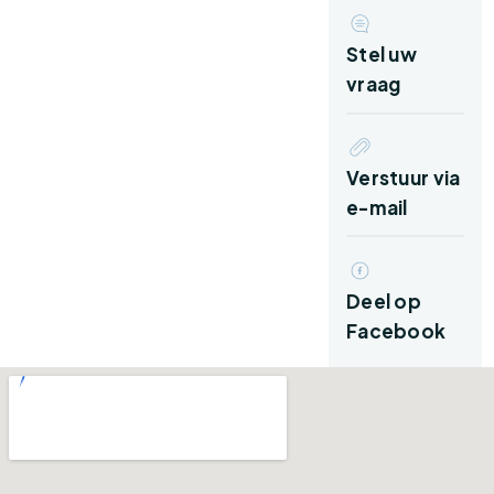
de A28 zijn goed bereikbaar.
Stel uw
Indeling:
vraag
Begane grond:
Verstuur via
U komt de woning binnen in de hal waar u het
e-mail
toilet met fonteintje, de trapopgang naar de
verdieping en de meterkast aantreft. Vanuit de
hal is er verder toegang naar de woonkamer
Deel op
met aangrenzend de open keuken.
Facebook
De woonkamer is een daglichtrijke en fijne
leefruimte waar u optimaal kunt genieten van
de rust. Tussen de hoge raampartijen treft u
een gashaard aan die het zitgedeelte van extra