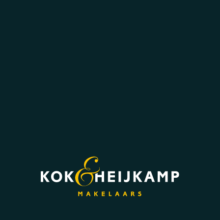
voorzien van airco.
De tweede badkamer op deze verdieping is
modern betegeld en voorzien van een ligbad,
toilet en wastafel. Ook hier is de afwerking
stijlvol en neutraal gehouden.
Buitenruimte:
De tuin is een absolute blikvanger. Rondom de
woning ligt een strak onderhouden gazon met
volwassen beplanting en hoge hagen die
zorgen voor optimale privacy. De diepe
achtertuin grenst aan bospercelen en biedt op
elk moment van de dag een plekje in de zon of
schaduw. Achterin staat een ruim tuinhuis met
veranda, ideaal voor opslag, hobby of als