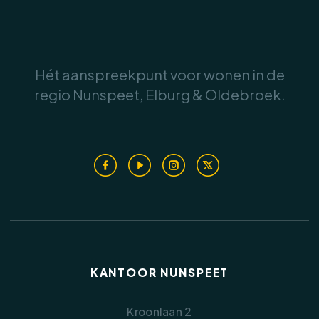
buitenverblijf. Tevens is de tuin voorzien van
een beregeningsinstallatie.
.
Hét aanspreekpunt voor wonen in de
De royale oprit biedt plaats aan meerdere
auto’s en wordt deels afgescheiden door een
regio Nunspeet, Elburg & Oldebroek.
groenblijvende haag. Deze zorgt voor een fijne
.
buffer tussen de woning en de laan.
Kenmerken:
• Bouwjaar: 1962
• Perceeloppervlakte: 1.525 m²
• Gebruiksoppervlakte woning: 174 m²
• Inhoud woning: 579 m³
• Externe bergruimte: 21,3 m²
KANTOOR NUNSPEET
• Verwarmingstype: onbekend
• De woning is voorzien van dak- en
Kroonlaan 2