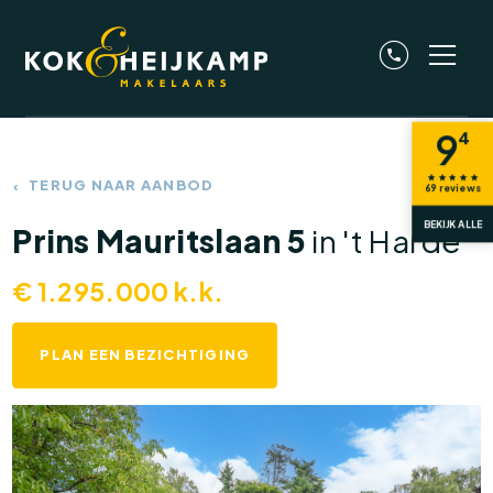
9
4
TERUG NAAR AANBOD
69
reviews
BEKIJK ALLE
Prins Mauritslaan 5
in 't Harde
€
1.295.000
k.k.
PLAN EEN BEZICHTIGING