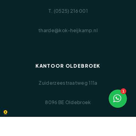
T. (0525) 216 001
tharde@kok-heijkamp.nl
KANTOOR OLDEBROEK
Zuiderzeestraatweg 111a
1
8096 BE Oldebroek
T. (0525) 631 054