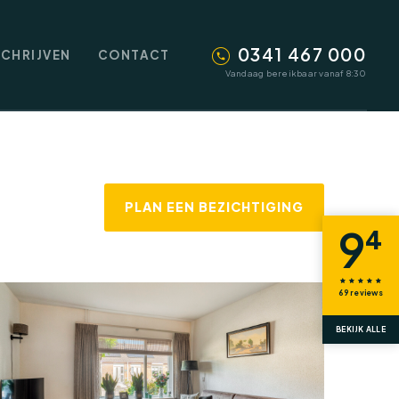
0341 467 000
SCHRIJVEN
CONTACT
Vandaag bereikbaar vanaf 8:30
PLAN EEN BEZICHTIGING
9
4
69
reviews
BEKIJK ALLE