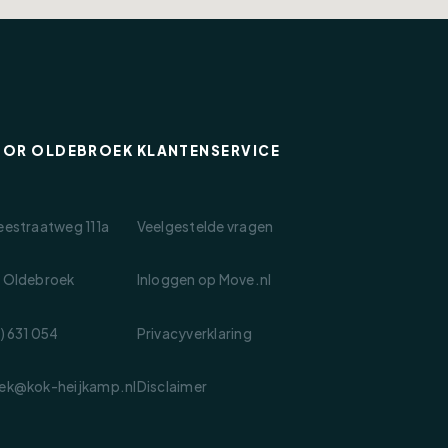
OOR OLDEBROEK
KLANTENSERVICE
eestraatweg 111a
Veelgestelde vragen
 Oldebroek
Inloggen op Move.nl
) 631 054
Privacyverklaring
ek@kok-heijkamp.nl
Disclaimer