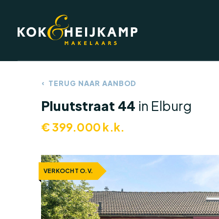
TERUG NAAR AANBOD
DIENSTEN
Pluutstraat 44
in Elburg
€
399.000
k.k.
VERKOCHT O.V.