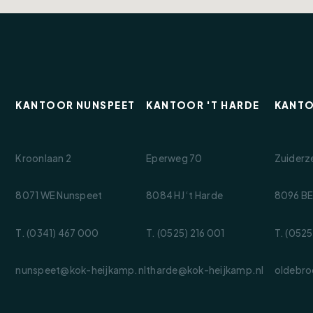
eft de woning een nette uitstraling.
ingericht met sierbestrating, waardoor er volop
rect achter de woning bevindt zich een ruime
KANTOOR NUNSPEET
KANTOOR 'T HARDE
KANT
t voorjaar en tot laat in het najaar heerlijk
aat een vrijstaande stenen berging met een
Kroonlaan 2
Eperweg 70
Zuiderz
llen van fietsen en tuingereedschap of als
enieten.
8071 WE Nunspeet
8084 HJ ‘t Harde
8096 BE
T. (0341) 467 000
T. (0525) 216 001
T. (0525
nunspeet@kok-heijkamp.nl
tharde@kok-heijkamp.nl
oldebro