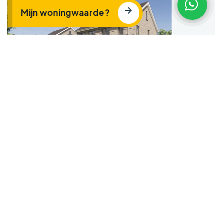
Mijn woningwaarde?
VERKOCHT
OOSTERWOLDE GLD
Twee-onder-een-kap woning
(bouwnummer 6)
€ 580.000 v.o.n.