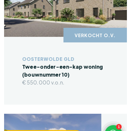
VERKOCHT O.V.
OOSTERWOLDE GLD
Twee-onder-een-kap woning
(bouwnummer 10)
€ 550.000 v.o.n.
1