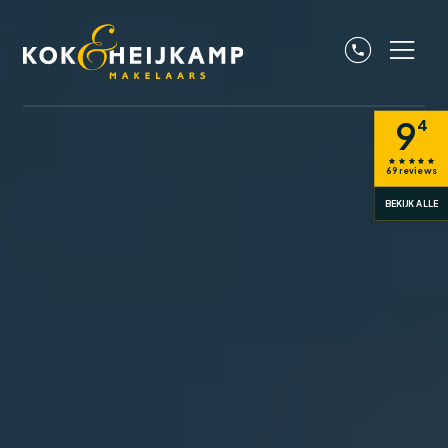
9
4
69
reviews
BEKIJK ALLE