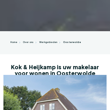
Home
Over ons
Werkgebieden
Oosterwolde
Kok & Heijkamp is uw makelaar
voor wonen in Oosterwolde
Oosterwolde is een landelijk en
gemoedelijk dorp binnen de gemeente
Oldebroek. Het dorp ligt prachtig tussen