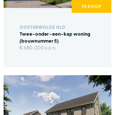
TE KOOP
OOSTERWOLDE GLD
Twee-onder-een-kap woning
(bouwnummer 5)
€ 680.000 v.o.n.