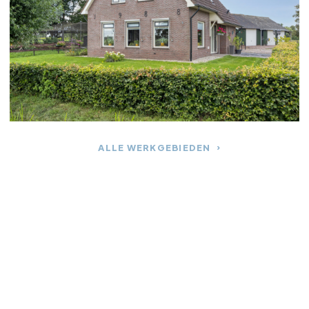
open landerijen. De Veluwse bossen, heide
en het Veluwemeer liggen op korte
afstand. Het wonen in Oosterwolde is
aantrekkelijk voor iedereen die houdt van
wandelen, fietsen en de rust van het
buitengebied.
ALLE WERKGEBIEDEN