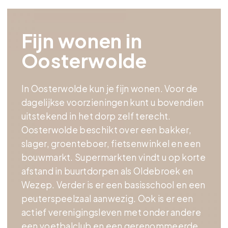
Fijn wonen in
Oosterwolde
In Oosterwolde kun je fijn wonen. Voor de
dagelijkse voorzieningen kunt u bovendien
uitstekend in het dorp zelf terecht.
Oosterwolde beschikt over een bakker,
slager, groenteboer, fietsenwinkel en een
bouwmarkt. Supermarkten vindt u op korte
afstand in buurtdorpen als Oldebroek en
Wezep. Verder is er een basisschool en een
peuterspeelzaal aanwezig. Ook is er een
actief verenigingsleven met onder andere
Het huidige woningaanbod in
Oosterwolde
een voetbalclub en een gerenommeerde