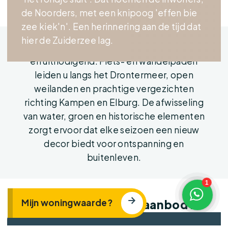
de Noorders, met een knipoog 'effen bie
zee kiek'n'. Een herinnering aan de tijd dat
hier de Zuiderzee lag.
De natuur rondom Noordeinde is veelzijdig
en uitnodigend. Fiets- en wandelpaden
leiden u langs het Drontermeer, open
weilanden en prachtige vergezichten
richting Kampen en Elburg. De afwisseling
van water, groen en historische elementen
zorgt ervoor dat elke seizoen een nieuw
decor biedt voor ontspanning en
buitenleven.
1
Mijn woningwaarde?
Het huidige woningaanbod in
Noordeinde