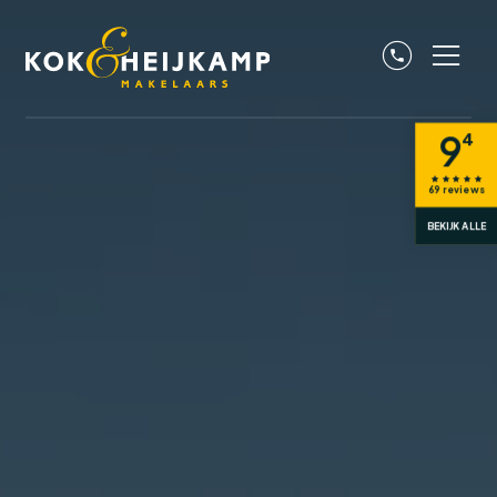
9
4
69
reviews
BEKIJK ALLE