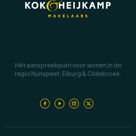
knieschotten zorgt voor veel praktische
opbergmogelijkheden.
Deze verdieping is ideaal voor opgroeiende
kinderen, logees of een thuiswerkplek.
Buiten:
.
Hét aanspreekpunt voor wonen in de
De woning beschikt over een verzorgde
regio Nunspeet, Elburg & Oldebroek.
voortuin met fraaie beplanting en een eigen
.
oprit. De ligging op de hoek zorgt voor een
ruimtelijk gevoel en extra vrijheid rondom de
woning.
De achtertuin is onderhoudsvriendelijk
aangelegd en biedt meerdere plekken om van
de zon of juist van de schaduw te genieten.