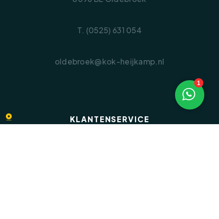
T. (0525) 631 054
oldebroek@kok-heijkamp.nl
1
KLANTENSERVICE
Veelgestelde vragen
Inloggen op Move.nl
Privacyverklaring