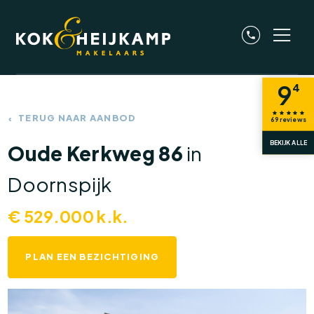
9
4
TERUG NAAR AANBOD
69
reviews
BEKIJK ALLE
Oude Kerkweg 86
in
Doornspijk
€
529.000
k.k.
PLAN EEN BEZICHTIGING