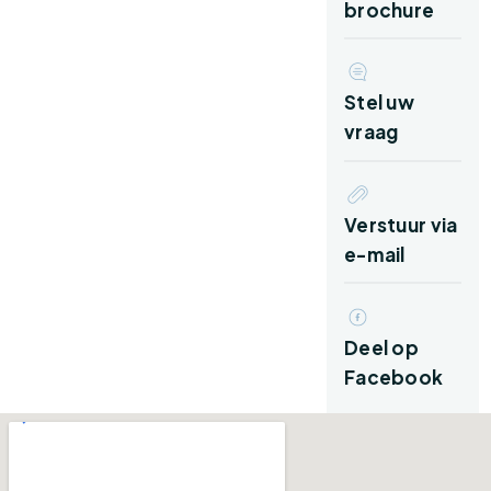
Begane grond:
brochure
Via de eigen oprit bereik je de entree van de
woning. Vanuit de hal heb je de trapopgang
Stel uw
naar de verdieping en de toegang tot de
vraag
woonkamer aan de voorzijde en de keuken aan
de achterzijde.
Verstuur via
De woonkamer is een heerlijke leefruimte met
e-mail
veel daglicht dankzij de grote raampartijen en
de karakteristieke erker aan de voorzijde. De
warme houten vloer en de frisse kleurstelling
Deel op
zorgen voor een sfeervolle uitstraling. Er is
Facebook
volop ruimte voor een royaal zitgedeelte waar
je gezellig samenkomt met familie of vrienden.
Via stijlvolle deuren loop je door de hal naar de