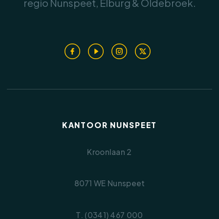
regio Nunspeet, Elburg & Oldebroek.
gazon en plantenborders. Achterin de tuin
.
staat een ruime stenen berging, ideaal voor
fietsen, tuinspullen of als hobbyruimte. Via het
achterpad is de tuin ook achterom bereikbaar.
Kenmerken:
• Bouwjaar: 1971
• Perceeloppervlakte: 153 m²
KANTOOR NUNSPEET
• Gebruiksoppervlakte woning: 117 m²
• Inhoud woning: 413 m³
Kroonlaan 2
• Externe bergruimte: 13 m²
• Gebouwgebonden buitenruimte: 2 m²
• Verwarming middels CV-combiketel (2007)
8071 WE Nunspeet
• De woning beschikt over HR++ beglazing.
• Energielabel D, geldig tot 02-07-2036
T. (0341) 467 000