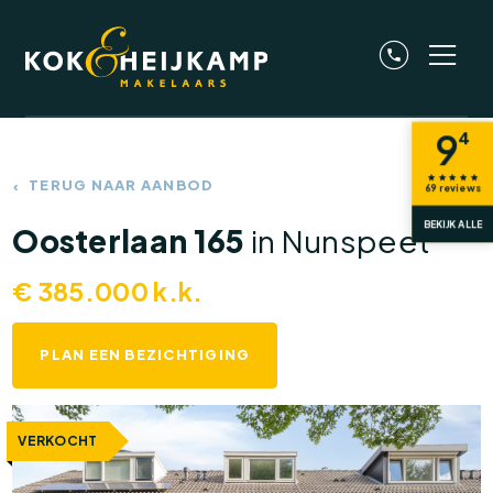
9
4
TERUG NAAR AANBOD
69
reviews
BEKIJK ALLE
Oosterlaan 165
in Nunspeet
€
385.000
k.k.
PLAN EEN BEZICHTIGING
VERKOCHT