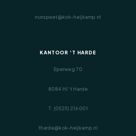
• In de koopovereenkomst zullen een niet-
bewoners clausule, asbestclausule en een ‘As
nunspeet@kok-heijkamp.nl
is, where is’ clausule worden opgenomen.
• De overdracht (leveringsakte) dient te
passeren bij projectnotaris 'Wyck Notarissen'
in Maastricht.
KANTOOR 'T HARDE
Eperweg 70
8084 HJ ‘t Harde
T. (0525) 216 001
tharde@kok-heijkamp.nl