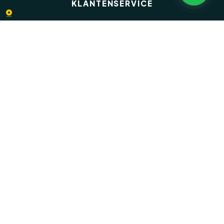
KLANTENSERVICE
Veelgestelde vragen
Inloggen op Move.nl
Privacyverklaring
Disclaimer