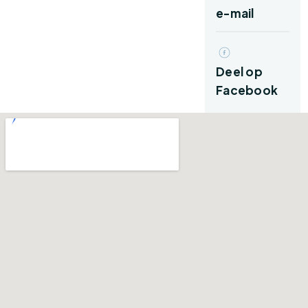
Via de overdekte entree kom je binnen in de
e-mail
ruime hal. Hier bevinden zich het toilet, de
meterkast, een praktische trapkast en de trap
naar de eerste verdieping.
Deel op
Facebook
De woonkamer is een heerlijke doorzonkamer
met grote raampartijen aan beide zijden,
waardoor er veel daglicht binnenvalt. Er is
volop ruimte voor zowel een gezellige zithoek
als een royale eettafel. De huidige indeling
beschikt over een dichte keuken aan de
achterzijde. Wie een eigentijdse woonkeuken
wenst, kan ervoor kiezen de muur tussen
keuken en woonkamer te verwijderen,
waardoor een mooie open leefruimte ontstaat.