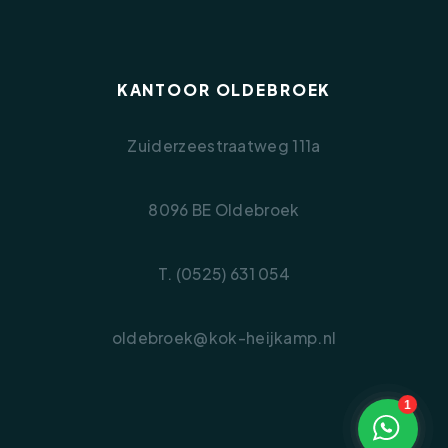
KANTOOR OLDEBROEK
Zuiderzeestraatweg 111a
8096 BE Oldebroek
T. (0525) 631 054
oldebroek@kok-heijkamp.nl
1