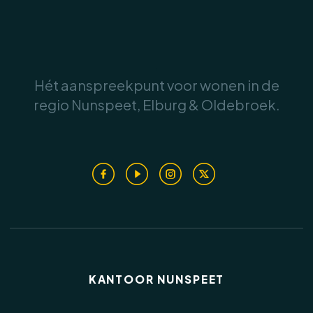
bieden fraaie zichtlijnen richting de vesting en
de Noorderwal.
.
Aangrenzend bevindt zich de karaktervolle
Hét aanspreekpunt voor wonen in de
woonkeuken. Hier vormen het nostalgische
regio Nunspeet, Elburg & Oldebroek.
fornuis, de authentieke pompkraan en de
maatwerkkasten een sfeervol geheel, terwijl
.
alle benodigde apparatuur aanwezig is voor
dagelijks gebruik.
Op deze verdieping bevindt zich tevens de
ruime badkamer, voorzien van een ligbad,
douche, wastafelmeubel en een separaat
toilet.
KANTOOR NUNSPEET
Tweede verdieping: