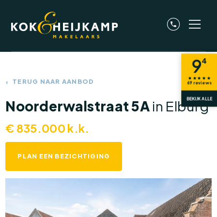
9
4
TERUG NAAR AANBOD
69
reviews
BEKIJK ALLE
Noorderwalstraat 5A
in Elburg
€
835.000
k.k.
PLAN EEN BEZICHTIGING