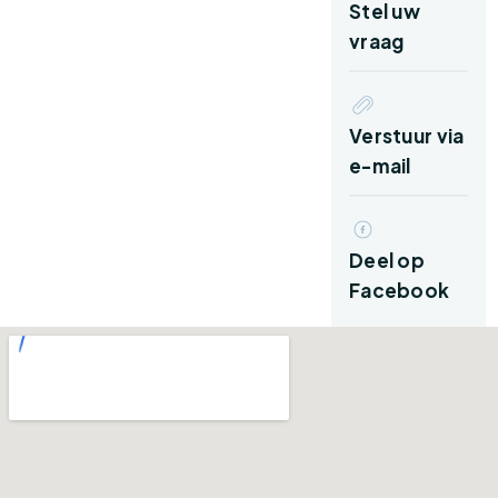
ervaar je hier rust, ruimte en het unieke
Stel uw
karakter dat wonen binnen de vesting zo
vraag
geliefd maakt.
Indeling:
Verstuur via
e-mail
Begane grond:
Via de entree met vestibule kom je binnen in
Deel op
een ruime hal waar direct de sfeervolle
Facebook
afwerking opvalt. De combinatie van marmer,
natuursteen, hout en authentieke details vormt
een passend welkom.
Via de hal kom je aan de achterzijde van de
begane grond waar de wasruimte met vaste
bergingskasten en een extra slaapkamer zijn.