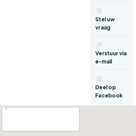
Via de entree kom je binnen in de hal met
trapopgang, toilet en toegang tot de kelder.
Vanuit hier stap je de praktische bijkeuken
Stel uw
binnen, waar plaats is voor de
vraag
witgoedopstelling en extra provisieruimte.
Vanuit deze bijkeuken kom je in de keuken met
toegang tot de woonkamer.
Verstuur via
e-mail
De woonkamer met openslaande tuindeuren is
ruim opgezet en heerlijk licht dankzij de grote
raampartijen aan de voor- en achterzijde. Er is
Deel op
volop ruimte voor een comfortabele zithoek
Facebook
en evt. een eettafel. De en suite woonkamer
kan gescheiden worden door glas in lood
schuifdeuren. De zichtlijnen naar de tuin zorgen
voor een prettige, open sfeer.