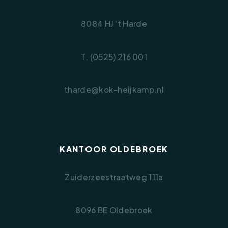
8084 HJ ‘t Harde
T. (0525) 216 001
tharde@kok-heijkamp.nl
KANTOOR OLDEBROEK
Zuiderzeestraatweg 111a
8096 BE Oldebroek