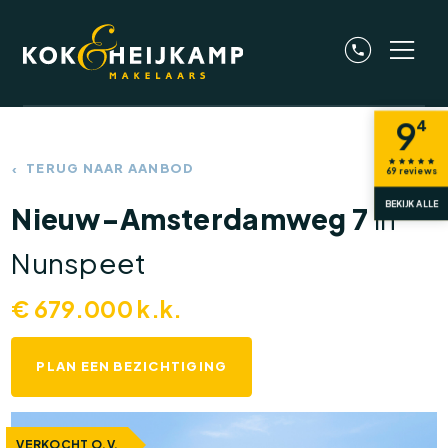
9
4
TERUG NAAR AANBOD
69
reviews
BEKIJK ALLE
Nieuw-Amsterdamweg 7
in
Nunspeet
€
679.000
k.k.
PLAN EEN BEZICHTIGING
VERKOCHT O.V.