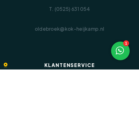
T. (0525) 631 054
oldebroek@kok-heijkamp.nl
1
KLANTENSERVICE
Veelgestelde vragen
Inloggen op Move.nl
Privacyverklaring