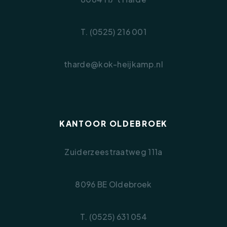
T. (0525) 216 001
tharde@kok-heijkamp.nl
KANTOOR OLDEBROEK
Zuiderzeestraatweg 111a
8096 BE Oldebroek
T. (0525) 631 054