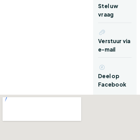
Via de verzorgde voortuin kom je bij de entree
Stel uw
van de woning. In de hal tref je het toilet, de
vraag
meterkast en de trapopgang naar de
verdieping aan. De stijlvolle glazen deur geeft
toegang tot de woonkamer.
Verstuur via
e-mail
Direct valt de warme en luxe afwerking op. De
fraaie PVC-vloer in visgraatmotief, de rustige
kleurstellingen en de grote raampartijen
Deel op
zorgen voor een sfeervol geheel. Aan de
Facebook
achterzijde is het zitgedeelte gesitueerd, waar
de openslaande deuren verbinding maken met
de serre en de tuin. Hierdoor ontstaat een fijne
leefruimte met veel lichtinval.
Aan de voorzijde van de woning bevindt zich