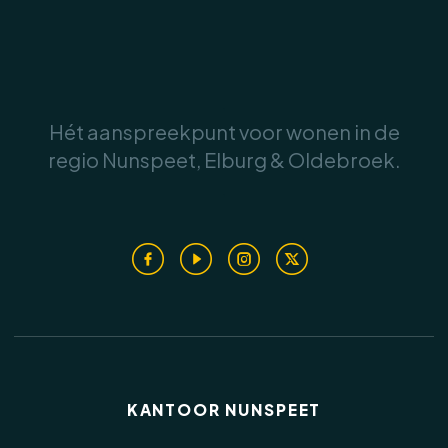
Buiten:
.
De achtertuin is onderhoudsvriendelijk
Hét aanspreekpunt voor wonen in de
aangelegd en verzorgd afgewerkt met
regio Nunspeet, Elburg & Oldebroek.
kunstgras, siergrind en groene hagen. De serre
vormt een heerlijke plek om beschut buiten te
.
zitten, terwijl je dankzij de glazen
schuifpanelen toch het gevoel van buiten
behoudt. Achterin de tuin staat een praktische
houten berging en via de achterom is de tuin
goed bereikbaar.
Kenmerken:
KANTOOR NUNSPEET
• Bouwjaar: 2022