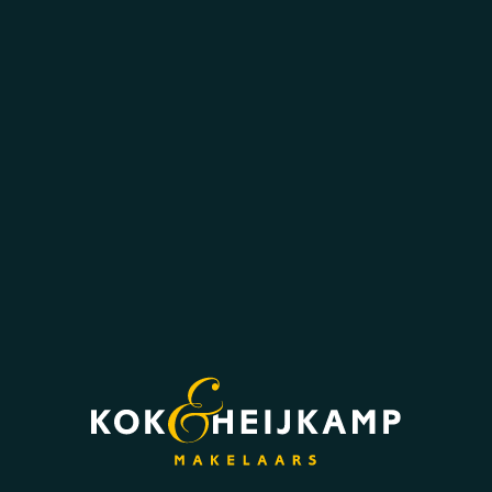
De badkamer is een echte eyecatcher en luxe
afgewerkt met donkere wandtegels, gouden
accenten en modern sanitair. Hier beschik je
over een dubbele wastafel, een inloopdouche
en een toilet.
Tweede verdieping:
De vaste trap brengt je op de ruime tweede
verdieping. Deze verdieping is momenteel in
gebruik als open ruimte met
witgoedaansluitingen, maar biedt volop
mogelijkheden. Zo kun je hier eenvoudig een
extra slaapkamer, thuiswerkplek of
hobbyruimte realiseren. Achter de
knieschotten is bovendien veel praktische
bergruimte aanwezig.