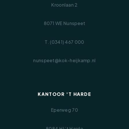
• Perceeloppervlakte: 125 m²
Kroonlaan 2
• Gebruiksoppervlakte woning: 108 m²
• Inhoud woning: 455 m³
8071 WE Nunspeet
• Externe bergruimte: 20 m²
• Verwarming middels warmtepomp
(Mitsubishi, 2022) en vloerverwarming op de
T. (0341) 467 000
begane grond
• De woning is volledig geïsoleerd en geheel
nunspeet@kok-heijkamp.nl
voorzien van HR++ beglazing
• Voorzien van 2 zonnepanelen
• Energielabel A+++, geldig tot 17-02-2032
KANTOOR 'T HARDE
Eperweg 70
8084 HJ ‘t Harde