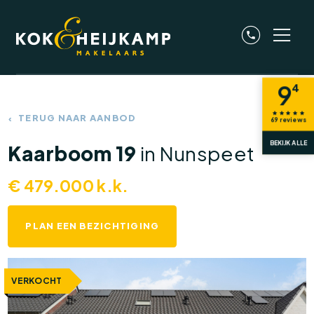
9
4
TERUG NAAR AANBOD
69
reviews
BEKIJK ALLE
Kaarboom 19
in Nunspeet
€
479.000
k.k.
PLAN EEN BEZICHTIGING
VERKOCHT