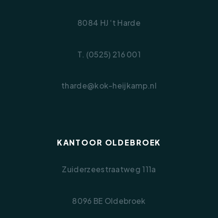
8084 HJ ‘t Harde
T. (0525) 216 001
tharde@kok-heijkamp.nl
KANTOOR OLDEBROEK
Zuiderzeestraatweg 111a
8096 BE Oldebroek