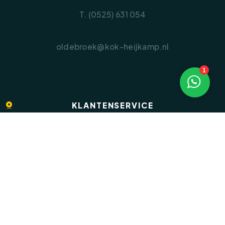
T. (0525) 631 054
oldebroek@kok-heijkamp.nl
1
KLANTENSERVICE
Veelgestelde vragen
Inloggen op Move.nl
Privacyverklaring