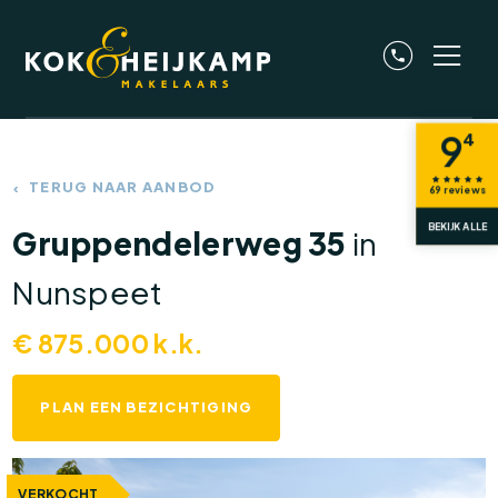
9
4
TERUG NAAR AANBOD
69
reviews
BEKIJK ALLE
Gruppendelerweg 35
in
Nunspeet
€
875.000
k.k.
PLAN EEN BEZICHTIGING
VERKOCHT