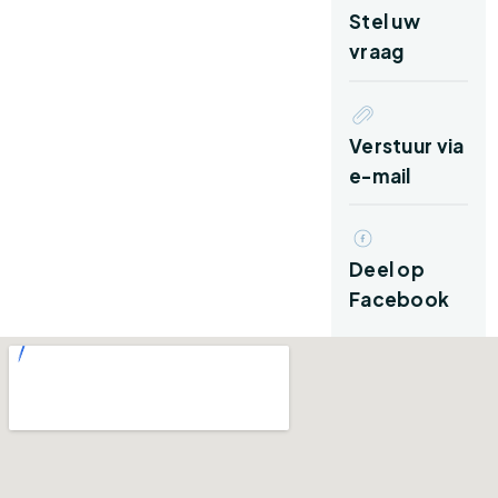
Indeling:
Stel uw
vraag
Begane grond:
Via het pad voor de woning kom je bij de
entree van de woning. Je komt binnen in de
Verstuur via
hal, welke toegang biedt tot alle vertrekken
e-mail
op de begane grond. Hier tref je tevens het
toilet en de meterkast.
Deel op
De woonkamer bevindt zich aan de linkerzijde
Facebook
van de woning en is heerlijk licht dankzij de
grote raampartijen rondom. Vanuit het
zitgedeelte kijk je fraai uit over de groene tuin
rondom de woning. De ruimte biedt volop
mogelijkheden om hier een gezellige woon-
en eetkamer van te maken.