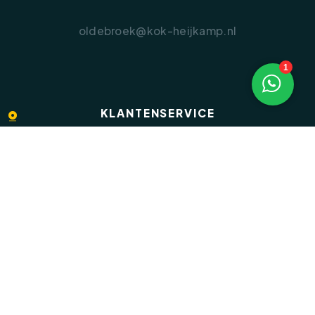
oldebroek@kok-heijkamp.nl
1
KLANTENSERVICE
Veelgestelde vragen
Inloggen op Move.nl
Privacyverklaring
Disclaimer