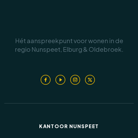
ruimte voor het stallen van een auto, fietsen of
tuingereedschap. Dankzij het formaat van het
perceel zijn er daarnaast volop mogelijkheden
.
om de tuin verder naar eigen wens in te richten.
Hét aanspreekpunt voor wonen in de
regio Nunspeet, Elburg & Oldebroek.
Kenmerken:
• Bouwjaar: 1965
.
• Perceeloppervlakte: 564 m²
• Gebruiksoppervlakte woning: 90 m²
• Overige inpandige ruimte: 39 m²
• Inhoud woning: 493 m³
• Externe bergruimte: 29 m²
• Verwarming middels CV-combiketel (Nefit,
2019).
• De woning beschikt over muurisolatie en is
KANTOOR NUNSPEET
grotendeels voorzien van dubbele beglazing.