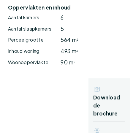
slaapkamers op de begane grond. Op de
Oppervlakten en inhoud
eerste verdieping zijn nog eens twee extra
6
kamers en veel praktische bergruimte
Aantal kamers
aanwezig. Daarnaast beschikt het geheel over
5
Aantal slaapkamers
een vrijstaande garage en een royale tuin
564 m
Perceelgrootte
2
rondom de woning.
493 m
Inhoud woning
3
De ligging maakt het plaatje compleet. De
90 m
Woonoppervlakte
2
woning ligt op korte afstand van het bos,
waardoor je zo een heerlijke wandeling kunt
maken over de Veluwe. Tegelijkertijd zijn ook
het dorpscentrum, winkels, supermarkten en
Download
het NS-station op loopafstand bereikbaar. Via
de
de nabijgelegen uitvalswegen zijn de A28 en
brochure
omliggende plaatsen eveneens vlot te
bereiken.