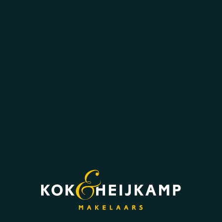
slaapkamers aan, met de mogelijk voor veel
praktische bergruimte onder de schuine
dakvlakken. Deze verdieping biedt volop
mogelijkheden voor hobbyruimte,
logeerkamers of een thuiswerkplek.
Buiten:
Rondom de woning ligt een groene tuin met
diverse hagen, struiken en volwassen
beplanting. Hierdoor geniet je op meerdere
plekken van zon én schaduw. Direct achter de
woning ligt een terras waar je heerlijk buiten
kunt zitten.
Naast de woning ligt een brede oprit met
toegang tot de vrijstaande garage achter op
het perceel. De garage biedt veel praktische