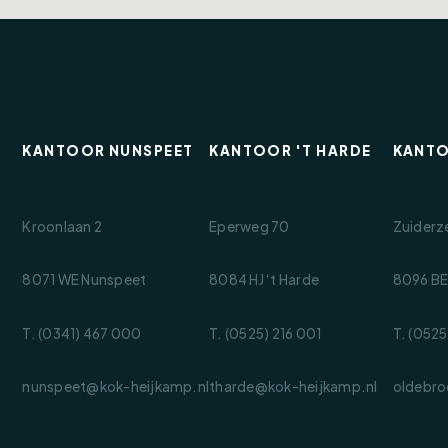
ogd, is een verrassend ruime tweede
e slaapkamer gerealiseerd met veel bergruimte
g is ook uitstekend geschikt als werkplek of
KANTOOR NUNSPEET
KANTOOR 'T HARDE
KANT
aangelegd met een groot terras waar je op elk
Kroonlaan 2
Eperweg 70
Zuiderz
 zon of schaduw kunt vinden. De serre verlengt
een prettige verbinding tussen woning en tuin.
8071 WE Nunspeet
8084 HJ ‘t Harde
8096 BE
ging met aangrenzende overkapping, ideaal voor
chap of het inrichten van een hobbyruimte.
T. (0341) 467 000
T. (0525) 216 001
T. (0525
 en op de eigen oprit is voldoende
nunspeet@kok-heijkamp.nl
tharde@kok-heijkamp.nl
oldebro
zonnepanelen, wat bijdraagt aan lagere