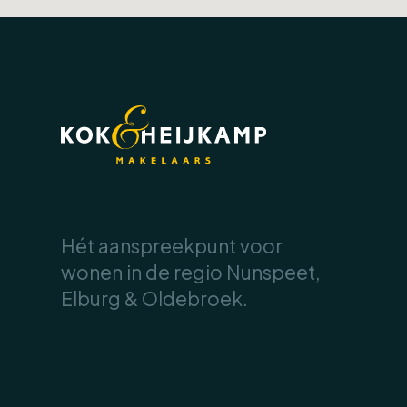
Doordat de nok van de woning is verho
verdieping ontstaan. Hier is een vierd
achter de knieschotten. Deze verdiepin
hobbyruimte.
Buiten:
De achtertuin is onderhoudsvriendelijk 
moment van de dag een fijne plek in de
.
het buitenseizoen aanzienlijk en vormt 
Hét aanspreekpunt voor
wonen in de regio Nunspeet,
Achter in de tuin staat een royale ber
Elburg & Oldebroek.
het opbergen van fietsen, tuingereeds
.
Naast de woning bevindt zich de garage
parkeergelegenheid aanwezig.
De woning is daarnaast voorzien van 10 