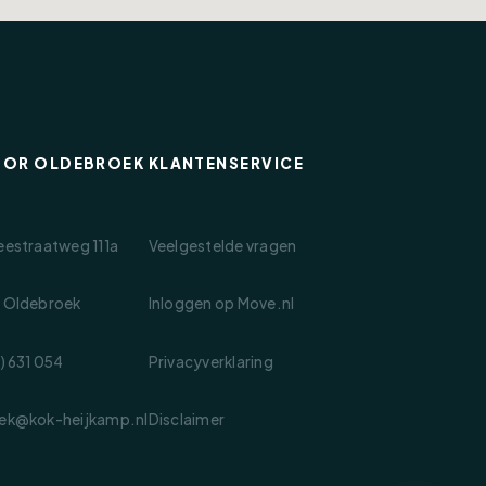
OOR OLDEBROEK
KLANTENSERVICE
eestraatweg 111a
Veelgestelde vragen
 Oldebroek
Inloggen op Move.nl
) 631 054
Privacyverklaring
ek@kok-heijkamp.nl
Disclaimer