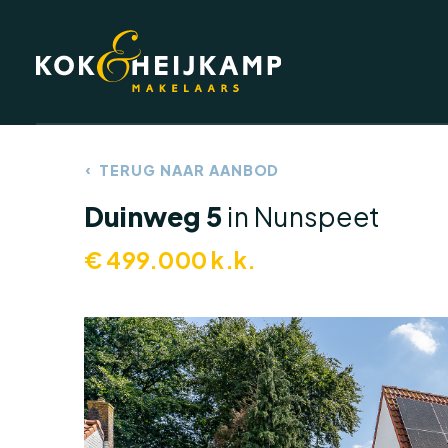
TERUG NAAR AANBOD
DIENSTEN
Duinweg 5
in Nunspeet
€
499.000
k.k.