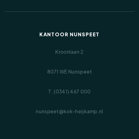
Interesse?
Wilt u meer weten over de appartementen van
“De Graaf”? Kijk dan op onze website voor alle
beschikbare informatie of neem gerust
contact op met ons kantoor voor aanvullende
KANTOOR NUNSPEET
informatie of een vrijblijvend gesprek. We
vertellen u graag meer over de mogelijkheden,
Kroonlaan 2
het inschrijfproces en de verwachte planning.
8071 WE Nunspeet
T. (0341) 467 000
nunspeet@kok-heijkamp.nl