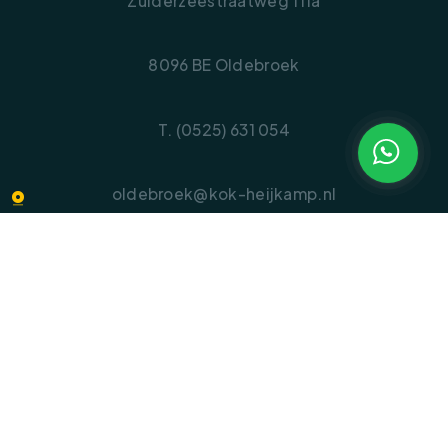
Zuiderzeestraatweg 111a
8096 BE Oldebroek
T. (0525) 631 054
1
oldebroek@kok-heijkamp.nl
KLANTENSERVICE
Veelgestelde vragen
Inloggen op Move.nl