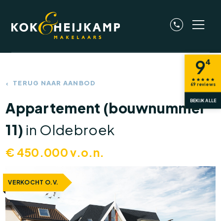
9
4
TERUG NAAR AANBOD
69
reviews
BEKIJK ALLE
Appartement (bouwnummer
11)
in Oldebroek
€
450.000
v.o.n.
VERKOCHT O.V.