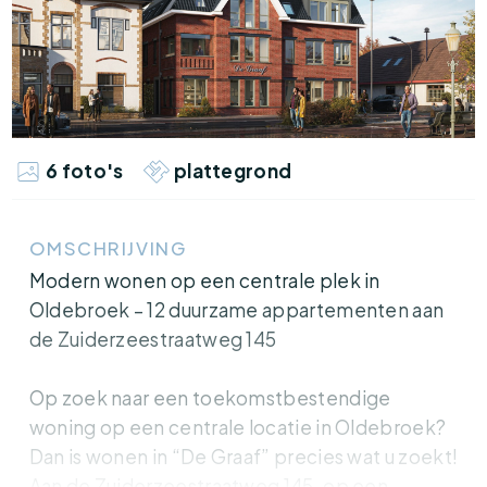
6 foto's
plattegrond
OMSCHRIJVING
Modern wonen op een centrale plek in
Oldebroek – 12 duurzame appartementen aan
de Zuiderzeestraatweg 145
Op zoek naar een toekomstbestendige
woning op een centrale locatie in Oldebroek?
Dan is wonen in “De Graaf” precies wat u zoekt!
Aan de Zuiderzeestraatweg 145, op een