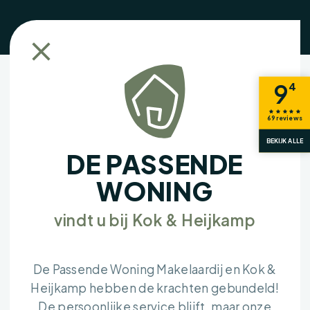
9
4
69
reviews
BEKIJK ALLE
DE PASSENDE
WONING
vindt u bij Kok & Heijkamp
De Passende Woning Makelaardij en Kok &
Heijkamp hebben de krachten gebundeld!
De persoonlijke service blijft, maar onze